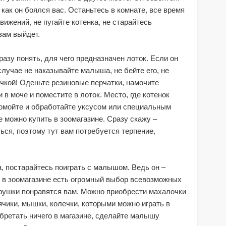
 как он боялся вас. Останьтесь в комнате, все время
вижений, не пугайте котенка, не старайтесь
вам выйдет.
разу понять, для чего предназначен лоток. Если он
 случае не наказывайте малыша, не бейте его, не
очкой! Оденьте резиновые перчатки, намочите
в моче и поместите в лоток. Место, где котенок
омойте и обработайте уксусом или специальным
 можно купить в зоомагазине. Сразу скажу –
ься, поэтому тут вам потребуется терпение,
а, постарайтесь поиграть с малышом. Ведь он –
о, в зоомагазине есть огромный выбор всевозможных
грушки понравятся вам. Можно приобрести махалочки
ячики, мышки, колечки, которыми можно играть в
обретать ничего в магазине, сделайте малышу