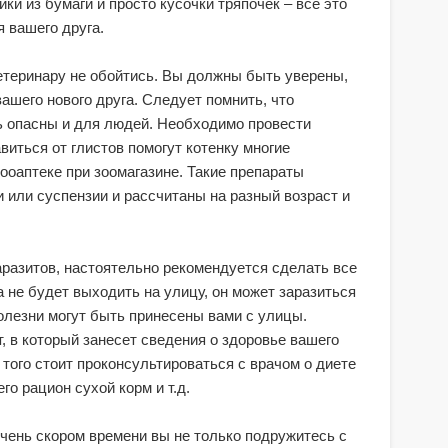
ики из бумаги и просто кусочки тряпочек – все это
 вашего друга.
ветеринару не обойтись. Вы должны быть уверены,
вашего нового друга. Следует помнить, что
ь опасны и для людей. Необходимо провести
иться от глистов помогут котенку многие
зооаптеке при зоомагазине. Такие препараты
 или суспензии и рассчитаны на разный возраст и
паразитов, настоятельно рекомендуется сделать все
а не будет выходить на улицу, он может заразиться
олезни могут быть принесены вами с улицы.
 в который занесет сведения о здоровье вашего
 того стоит проконсультироваться с врачом о диете
го рацион сухой корм и т.д.
чень скором времени вы не только подружитесь с