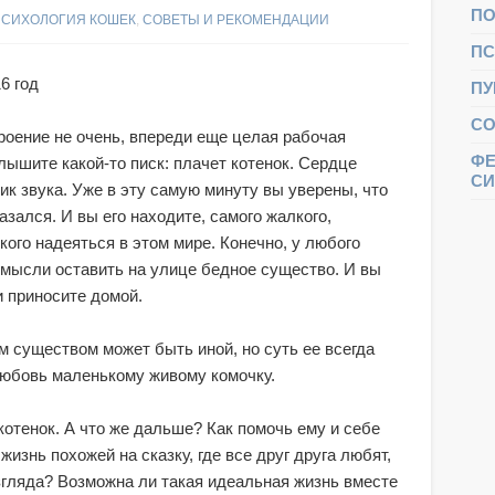
ПО
ПСИХОЛОГИЯ КОШЕК
,
СОВЕТЫ И РЕКОМЕНДАЦИИ
ПС
6 год
ПУ
СО
роение не очень, впереди еще целая рабочая
ФЕ
слышите какой-то писк: плачет котенок. Сердце
С
ик звука. Уже в эту самую минуту вы уверены, что
азался. И вы его находите, самого жалкого,
 кого надеяться в этом мире. Конечно, у любого
 мысли оставить на улице бедное существо. И вы
и приносите домой.
 существом может быть иной, но суть ее всегда
и любовь маленькому живому комочку.
котенок. А что же дальше? Как помочь ему и себе
изнь похожей на сказку, где все друг друга любят,
згляда? Возможна ли такая идеальная жизнь вместе