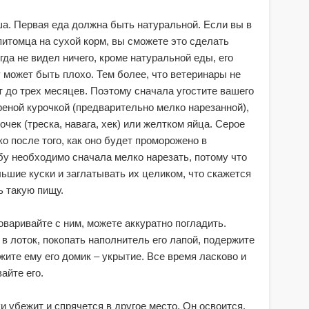
ша. Первая еда должна быть натуральной. Если вы в
итомца на сухой корм, вы сможете это сделать
гда не видел ничего, кроме натуральной еды, его
у может быть плохо. Тем более, что ветеринары не
 до трех месяцев. Поэтому сначала угостите вашего
еной курочкой (предварительно мелко нарезанной),
чек (треска, навага, хек) или желтком яйца. Серое
о после того, как оно будет проморожено в
ыбу необходимо сначала мелко нарезать, потому что
ьшие куски и заглатывать их целиком, что скажется
ь такую пищу.
говаривайте с ним, можете аккуратно погладить.
в лоток, покопать наполнитель его лапой, подержите
ажите ему его домик – укрытие. Все время ласково и
айте его.
и убежит и спрячется в другое место. Он освоится.