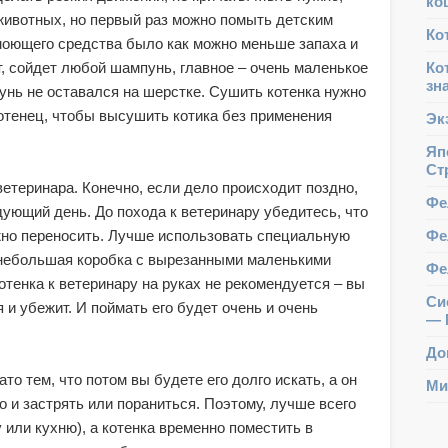
ко
ивотных, но первый раз можно помыть детским
Ко
моющего средства было как можно меньше запаха и
Ко
т, сойдет любой шампунь, главное – очень маленькое
зн
унь не оставался на шерстке. Сушить котенка нужно
отенец, чтобы высушить котика без применения
Эк
Яп
Ст
теринара. Конечно, если дело происходит поздно,
Фе
дующий день. До похода к ветеринару убедитесь, что
Фе
ожно переносить. Лучше использовать специальную
 и небольшая коробка с вырезанными маленькими
Фе
отенка к ветеринару на руках не рекомендуется – вы
Сис
и убежит. И поймать его будет очень и очень
— 
До
то тем, что потом вы будете его долго искать, а он
Ми
о и застрять или пораниться. Поэтому, лучше всего
 или кухню), а котенка временно поместить в