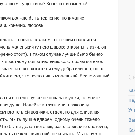
апуганным существом? Конечно, возможна!
енком должно быть терпение, понимание
а и, конечно, любовь.
елать – понять, в каком состоянии находится
очень маленький (у него широко открыты глазки, он
веренно стоит), в таком случае лучше было бы его
 к яростному сопротивлению со стороны котенка:
 знает, кто вы, хотите ли ему добра или зла, он не
оймите его, это всего лишь маленький, беспомощный
С
Ка
а ни в коем случае не попала в ушки, не мойте
Не
 из душа. Налейте в тазик или в раковину
Уч
немного теплой водички, отдельно для сливания
сть. Мыть лучше вдвоем, одному очень тяжело
Ва
Что бы ни делал котенок, разговаривайте спокойно,
Ка
делать резких движений, не кричать. Мыть нужно,