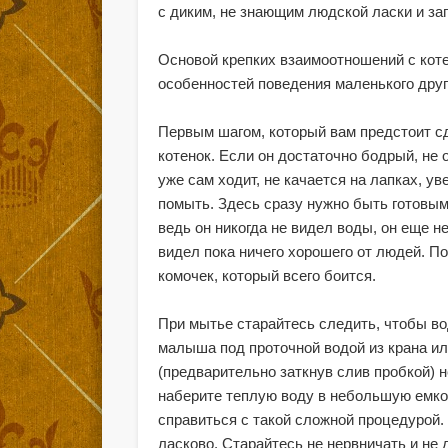
с диким, не знающим людской ласки и з
Основой крепких взаимоотношений с кот
особенностей поведения маленького друг
Первым шагом, который вам предстоит сд
котенок. Если он достаточно бодрый, не 
уже сам ходит, не качается на лапках, у
помыть. Здесь сразу нужно быть готовым
ведь он никогда не видел воды, он еще не
видел пока ничего хорошего от людей. П
комочек, который всего боится.
При мытье старайтесь следить, чтобы вод
малыша под проточной водой из крана или
(предварительно заткнув слив пробкой) 
наберите теплую воду в небольшую емко
справиться с такой сложной процедурой. 
ласково. Старайтесь не нервничать и не 