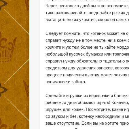
Через несколько дней вы и не вспомните,
тихо разговаривайте, не делайте резких д
вытащить его из укрытия, скоро он сам к 
Следует помнить, что котенок может не с
справит нужду не в том месте, ни в коем
кричите и уж тем более не тыкайте морд
небольшой кусочек бумажки или тряпочки 
справил нужду обязательно тщательно п
средством для удаления запахов, которое
процесс приучения к лотку может затянут
понимание и забота.
Сделайте игрушки из веревочки и бантик
ребенок, а дети обожают играть! Конечн
игрушек для кошек. Посмотрите, какие и
со звуком и без, котенку необходимы и м
ваше отсутствие. Если вы не хотите при