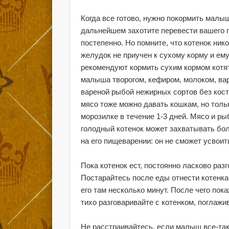
Когда все готово, нужно покормить малы
дальнейшем захотите перевести вашего п
постепенно. Но помните, что котенок нико
желудок не приучен к сухому корму и ем
рекомендуют кормить сухим кормом котят
малыша творогом, кефиром, молоком, вар
вареной рыбой нежирных сортов без косто
мясо тоже можно давать кошкам, но тольк
морозилке в течение 1-3 дней. Мясо и р
голодный котенок может захватывать бол
на его пищеварении: он не сможет усвоит
Пока котенок ест, постоянно ласково раз
Постарайтесь после еды отнести котенка 
его там несколько минут. После чего пок
тихо разговаривайте с котенком, поглажив
Не расстраивайтесь, если малыш все-так