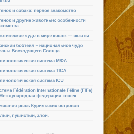
шкой
тенок и собака: первое знакомство
тенок и другие животные: особенности
акомства
зотическое чудо в мире кошек — экзоты
онский бобтейл – национальное чудо
раны Восходящего Солнца.
линологическая система МФА
линологическая система TICA
линологическая система ICU
тема Fédération Internationale Féline (FIFe)
Международная федерация кошек
машняя рысь Курильских островов
лый, пушистый, злой.