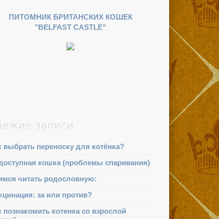
ПИТОМНИК БРИТАНСКИХ КОШЕК
"BELFAST CASTLE"
вежие записи
к выбрать переноску для котёнка?
доступная кошка (проблемы спаривания)
имся читать родословную:
кцинация: за или против?
к познакомить котенка со взрослой