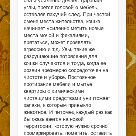
она и усиленно делает: царапает
углы, трется головой о мебель,
оставляя пахучий след. При частой
смене места жительства, кошка
начинает усиленно метить новые
места мочой и фекалиями,
прятаться, может проявлять
агрессию и т.д. Увы, такие же
разрушающие потрясения для
кошки случаются и тогда, когда ее
хозяин чрезмерно сосредоточен на
чистоте и уборке. Постоянное
протирание мебели и мытье
квартиры с химическими
чистящими средствами уничтожает
запахи, к которым привыкло
животное. И питомец каждый раз как
бы оказывается на новой
территории, которую нужно срочно
промаркировать, пометить, оставить