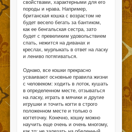
свойствами, характерными для его
породы и нрава. Например,
британская кошка с возрастом не
будет весело бегать за бантиком,
как ее бенгальская сестра, зато
будет с превеликим удовольствием
спать, нежится на диванах и
креслах, мурлыкать в ответ на ласку
и лениво потягиваться.
Однако, все кошки прекрасно
усваивают основные правила жизни
с человеком: ходить в лоток, кушать
в определенном месте, отзываться
на ласку, играть в мячики и другие
игрушки и точить когти в строго
положенном месте и только о
когтеточку. Конечно, кошку можно
научить еще очень и очень многому,
как то: не залезать на обеденный