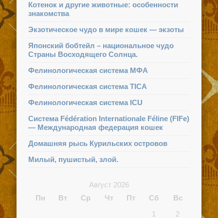
Котенок и другие животные: особенности
знакомства
Экзотическое чудо в мире кошек — экзоты
Японский бобтейл – национальное чудо
Страны Восходящего Солнца.
Фелинологическая система МФА
Фелинологическая система TICA
Фелинологическая система ICU
Система Fédération Internationale Féline (FIFe)
— Международная федерация кошек
Домашняя рысь Курильских островов
Милый, пушистый, злой.
Август 2026
Пн
Вт
Ср
Чт
Пт
Сб
Вс
1
2