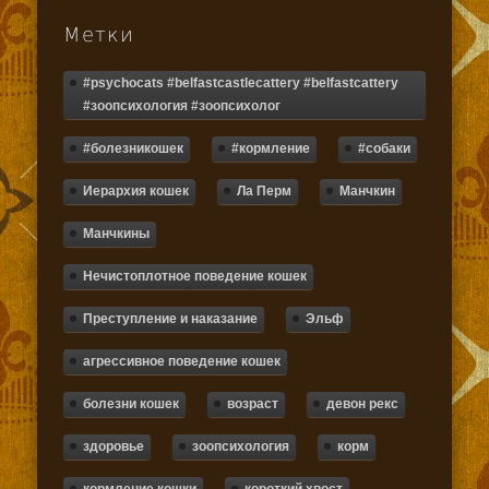
Метки
#psychocats #belfastcastlecattery #belfastcattery
#зоопсихология #зоопсихолог
#болезникошек
#кормление
#собаки
Иерархия кошек
Ла Перм
Манчкин
Манчкины
Нечистоплотное поведение кошек
Преступление и наказание
Эльф
агрессивное поведение кошек
болезни кошек
возраст
девон рекс
здоровье
зоопсихология
корм