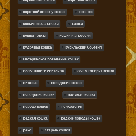
кормление кошки
короткий хвост
короткий хвост у кошек
котенок
кошачьи разговоры
кошки
кошки-таксы
кошки и агрессия
кудрявая кошка
курильский бобтейл
материнское поведение кошек
особенности бобтейла
о чем говорит кошка
питание
поведение кошек
поведение кошки
пожилая кошка
порода кошек
психология
редкая кошка
редкие породы кошек
рекс
старые кошки