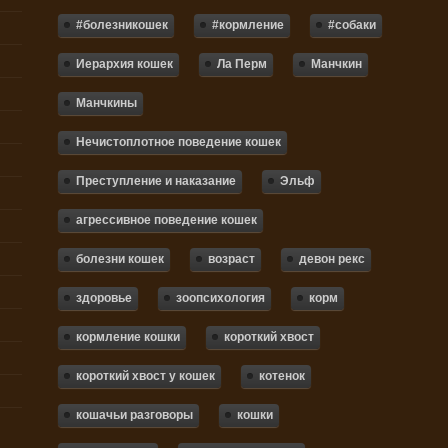
#болезникошек
#кормление
#собаки
Иерархия кошек
Ла Перм
Манчкин
Манчкины
Нечистоплотное поведение кошек
Преступление и наказание
Эльф
агрессивное поведение кошек
болезни кошек
возраст
девон рекс
здоровье
зоопсихология
корм
кормление кошки
короткий хвост
короткий хвост у кошек
котенок
кошачьи разговоры
кошки