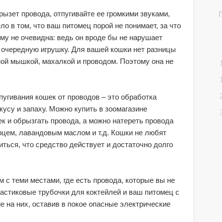
грызет провода, отпугивайте ее громкими звуками,
ло в том, что ваш питомец порой не понимает, за что
ему не очевидна: ведь он вроде бы не нарушает
т очередную игрушку. Для вашей кошки нет разницы
ной мышкой, махалкой и проводом. Поэтому она не
угивания кошек от проводов – это обработка
усу и запаху. Можно купить в зоомагазине
к и обрызгать провода, а можно натереть провода
рцем, лавандовым маслом и т.д. Кошки не любят
иться, что средство действует и достаточно долго
 с теми местами, где есть провода, которые вы не
астиковые трубочки для коктейлей и ваш питомец с
 на них, оставив в покое опасные электрические