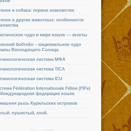
шкой
тенок и собака: первое знакомство
тенок и другие животные: особенности
акомства
зотическое чудо в мире кошек — экзоты
онский бобтейл – национальное чудо
раны Восходящего Солнца.
линологическая система МФА
линологическая система TICA
линологическая система ICU
тема Fédération Internationale Féline (FIFe)
Международная федерация кошек
машняя рысь Курильских островов
лый, пушистый, злой.