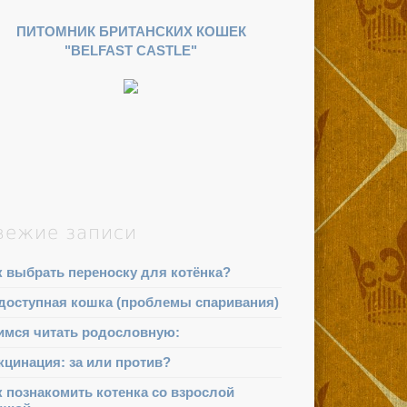
ПИТОМНИК БРИТАНСКИХ КОШЕК
"BELFAST CASTLE"
вежие записи
к выбрать переноску для котёнка?
доступная кошка (проблемы спаривания)
имся читать родословную:
кцинация: за или против?
к познакомить котенка со взрослой