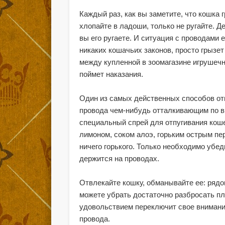
Каждый раз, как вы заметите, что кошка 
хлопайте в ладоши, только не ругайте. Де
вы его ругаете. И ситуация с проводами 
никаких кошачьих законов, просто грызе
между купленной в зоомагазине игрушеч
поймет наказания.
Один из самых действенных способов отп
провода чем-нибудь отталкивающим по вк
специальный спрей для отпугивания коше
лимоном, соком алоэ, горьким острым пе
ничего горького. Только необходимо убед
держится на проводах.
Отвлекайте кошку, обманывайте ее: рядом
можете убрать достаточно разбросать пл
удовольствием переключит свое внимание
провода.