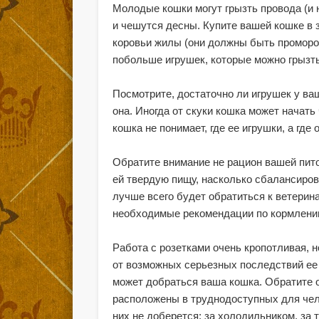
Молодые кошки могут грызть провода (и н
и чешутся десны. Купите вашей кошке в 
коровьи жилы (они должны быть проморож
побольше игрушек, которые можно грызть
Посмотрите, достаточно ли игрушек у ваш
она. Иногда от скуки кошка может начать
кошка не понимает, где ее игрушки, а где
Обратите внимание не рацион вашей пито
ей твердую пищу, насколько сбалансирова
лучше всего будет обратиться к ветерин
необходимые рекомендации по кормлени
Работа с розетками очень кропотливая, 
от возможных серьезных последствий ее 
может добраться ваша кошка. Обратите о
расположены в труднодоступных для чело
них не доберется: за холодильником, за