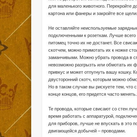
для маленького животного. Перекройте д
картона или фанеры и закройте все щели
Не оставляйте неиспользуемые зарядные
подключенными к розеткам. Лучше всего 
питомец точно их не достанет. Все свис
скотчем, можно примотать их к ножке ст
заманчивыми. Можно убрать провода в с
невозможно разгрызть или обмотать их 
привкус и может отпугнуть вашу кошку. 
двусторонний скотч, которым можно обмо
Но в таком случае вы рискуете тем, что с
конце концов, его придется часто менять.
Те провода, которые свисают со стен лу
время работать с аппаратурой, подключен
для приборов, лучше не впускать в это п
двигающейся добычей – проводами.