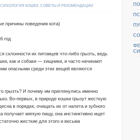
ПО
ПСИХОЛОГИЯ КОШЕК
,
СОВЕТЫ И РЕКОМЕНДАЦИИ
ПС
е причины поведения кота)
ПУ
СО
6 год
ФЕ
С
я склонности их питомцев что-либо грызть, ведь
шки, как и собаки — хищники, и часто начинают
ыми опасными среди этих вещей являются
то грызть? И почему им приглянулись именно
ько. Во-первых, в природе кошки грызут жесткую
десна в порядке, очищать их от налета и зубного
а получает мягкую пищу, она инстинктивно ищет
статочно жесткие для этого и весьма