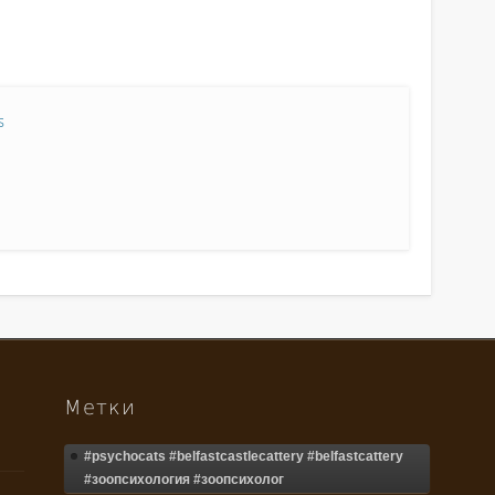
s
Метки
#psychocats #belfastcastlecattery #belfastcattery
#зоопсихология #зоопсихолог