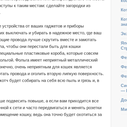
ко
оступы к таким местам: сделайте загородки из
Ко
.
Ко
зн
 устройства от ваших гаджетов и приборы
их выключать и убирать в надежное место, где ваш
Эк
ающие провода лучше скрутить вместе и замотать
Яп
ола, чтобы они перестали быть для кошки
Ст
пециальные пластиковые короба, которые совсем
Фе
фольгой. Фольга имеет неприятный металлический
Фе
Конечно, очень неприятным для кошек является
тать провода и оголить вторую липкую поверхность.
Фе
котч будет собирать на себя всю пыль и грязь и, в
Сис
— 
До
чше подвесить повыше, а если вам приходится все
ной к сети и часто передвигаться и менять розетки
Ми
омещение кошку, ведь она точно будет охотиться за