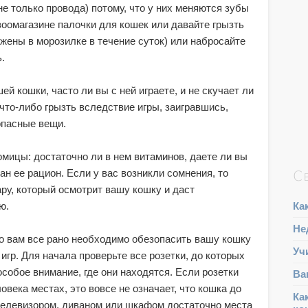
е только провода) потому, что у них меняются зубы
зоомагазине палочки для кошек или давайте грызть
ены в морозилке в течение суток) или набросайте
.
ей кошки, часто ли вы с ней играете, и не скучает ли
 что-либо грызть вследствие игры, заигравшись,
 опасные вещи.
мицы: достаточно ли в нем витаминов, даете ли вы
н ее рацион. Если у вас возникли сомнения, то
С
ару, который осмотрит вашу кошку и даст
Ка
ю.
Не
но вам все рано необходимо обезопасить вашу кошку
Уч
игр. Для начала проверьте все розетки, до которых
собое внимание, где они находятся. Если розетки
Ва
века местах, это вовсе не означает, что кошка до
Ка
 телевизором, диваном или шкафом достаточно места