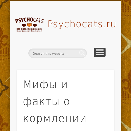
ВОПРОСЫ-ОТВЕТЫ
МОЙ ПИТОМНИК
ВСЕ СТАТЬИ
МОИ КУРСЫ
КОНТАКТЫ
НОВОСТИ
ГЛАВНАЯ
О СЕБЕ
Psychocats.ru
Мифы и
факты о
кормлении