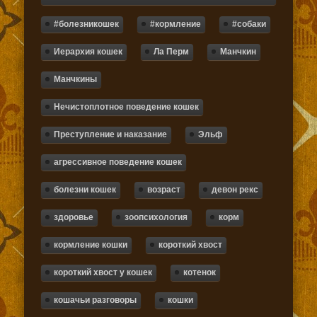
#болезникошек
#кормление
#собаки
Иерархия кошек
Ла Перм
Манчкин
Манчкины
Нечистоплотное поведение кошек
Преступление и наказание
Эльф
агрессивное поведение кошек
болезни кошек
возраст
девон рекс
здоровье
зоопсихология
корм
кормление кошки
короткий хвост
короткий хвост у кошек
котенок
кошачьи разговоры
кошки