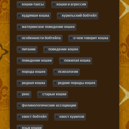
кошки-таксы
кошки и агрессия
кудрявая кошка
курильский бобтейл
материнское поведение кошек
особенности бобтейла
о чем говорит кошка
питание
поведение кошек
поведение кошки
пожилая кошка
порода кошек
психология
редкая кошка
редкие породы кошек
рекс
старые кошки
фелинологические ассоциации
хвост бобтейл
хвост курилов
язык кошки