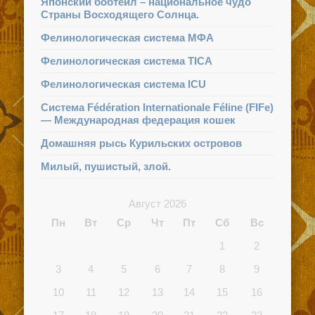
Японский бобтейл – национальное чудо
Страны Восходящего Солнца.
Фелинологическая система МФА
Фелинологическая система TICA
Фелинологическая система ICU
Система Fédération Internationale Féline (FIFe)
— Международная федерация кошек
Домашняя рысь Курильских островов
Милый, пушистый, злой.
Август 2026
Пн
Вт
Ср
Чт
Пт
Сб
Вс
1
2
3
4
5
6
7
8
9
10
11
12
13
14
15
16