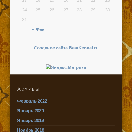
17
18
19
20
21
22
23
24
25
26
27
28
29
30
31
« Фев
Создание сайта BestKennel.ru
Архивы
Февраль 2022
Январь 2020
Январь 2019
Ноябрь 2018