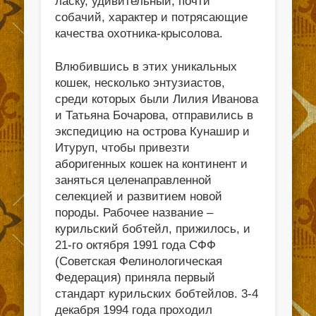
ласку, удивительный, почти
собачий, характер и потрясающие
качества охотника-крысолова.
Влюбившись в этих уникальных
кошек, несколько энтузиастов,
среди которых были Лилия Иванова
и Татьяна Бочарова, отправились в
экспедицию на острова Кунашир и
Итуруп, чтобы привезти
аборигенных кошек на континент и
заняться целенаправленной
селекцией и развитием новой
породы. Рабочее название –
курильский бобтейл, прижилось, и
21-го октября 1991 года СФФ
(Советская Фелинологическая
Федерация) приняла первый
стандарт курильских бобтейлов. 3-4
декабря 1994 года проходил