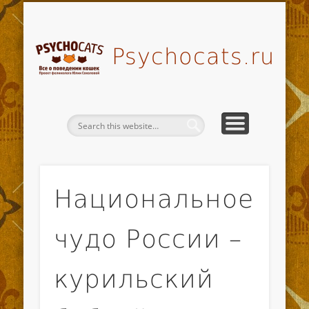
ВОПРОСЫ-ОТВЕТЫ
МОЙ ПИТОМНИК
ВСЕ СТАТЬИ
МОИ КУРСЫ
КОНТАКТЫ
НОВОСТИ
ГЛАВНАЯ
О СЕБЕ
Psychocats.ru
Национальное
чудо России –
курильский