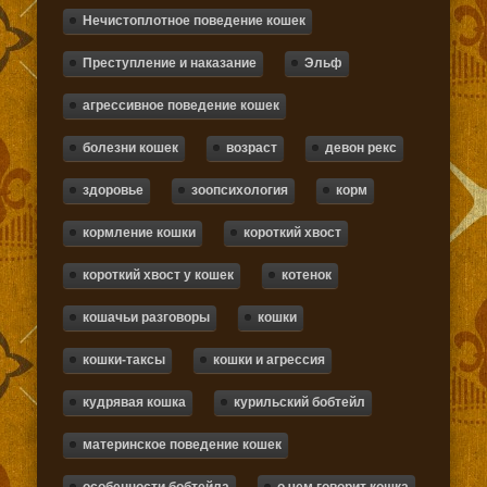
Нечистоплотное поведение кошек
Преступление и наказание
Эльф
агрессивное поведение кошек
болезни кошек
возраст
девон рекс
здоровье
зоопсихология
корм
кормление кошки
короткий хвост
короткий хвост у кошек
котенок
кошачьи разговоры
кошки
кошки-таксы
кошки и агрессия
кудрявая кошка
курильский бобтейл
материнское поведение кошек