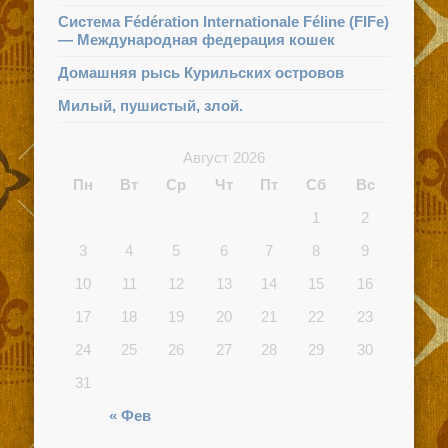
Система Fédération Internationale Féline (FIFe)
— Международная федерация кошек
Домашняя рысь Курильских островов
Милый, пушистый, злой.
Август 2026
Пн
Вт
Ср
Чт
Пт
Сб
Вс
1
2
3
4
5
6
7
8
9
10
11
12
13
14
15
16
17
18
19
20
21
22
23
24
25
26
27
28
29
30
31
« Фев