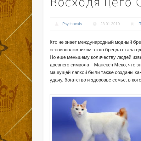
Восходящего 
Psychocats
28.01.2019
Кто не знает международный модный бренд 
основоположником этого бренда стала од
Но еще меньшему количеству людей изве
древнего символа – Манекен Меко, что з
машущей лапкой были также созданы как
удачу, богатство и здоровье семье, в кот