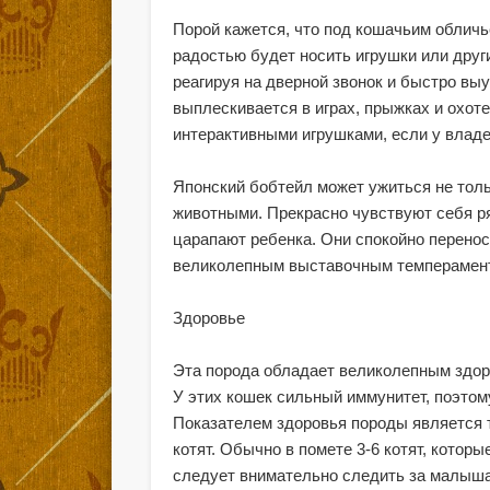
Порой кажется, что под кошачьим обличь
радостью будет носить игрушки или друг
реагируя на дверной звонок и быстро выу
выплескивается в играх, прыжках и охот
интерактивными игрушками, если у владе
Японский бобтейл может ужиться не толь
животными. Прекрасно чувствуют себя ря
царапают ребенка. Они спокойно перенос
великолепным выставочным темперамен
Здоровье
Эта порода обладает великолепным здоро
У этих кошек сильный иммунитет, поэто
Показателем здоровья породы является 
котят. Обычно в помете 3-6 котят, котор
следует внимательно следить за малыша