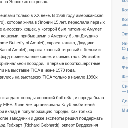
ко
х на Японских островах.
Ко
ейлами только в ХХ веке. В 1968 году американская
Ко
d), которая жила в Японии 15 лет, переслала первых
зн
 ангорских кошек, у которой был питомник Амулет
Эк
ми кошками, прибывшими в Америку были Джудико
e Butterfly of Amulet), окраса калико, Джудико
Яп
Ст
San of Amulet), окраса красный тигровый с белым и
форд привезла еще кошек и совместно с Элизабет
Фе
 оригинальной породой. Впервые короткошерстные
Фе
и на выставке TICA в июне 1979 года.
Фе
ились на выставках TICA только в начале 1990х
Сис
— 
 стандарт породы японский бобтейл, и порода была
До
ду FIFE. Линн Бек организовала Клуб любителей
Ми
ой вклад в популяризацию породы. Как только
огие заводчики и даже эксперты решил поддержать
рд Гебхарт (Richard Gebhardt), экперт Вирджиния