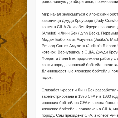
родословную до аборигенов, проживавши
Мир начал знакомиться с японскими бобт
заводчица Джуди Кроуфорд (Judy Crawfor
кошек в США Элизабет Фререт, заводчице
(Amulet) и Линн Бек (Lynn Beck). Первы
Мадам Бабочка из Амулета (Judiko’s Madam
Ричард Сан из Амулета (Judiko’s Richard 
котенок. Вернувшись в США, Джуди Кроу
Фререт и Линн Бек продолжила работу с
кошки породы японский бобтейл предстал
Длинношерстные японские бобтейлы появ
годов.
Элизабет Фререт и Линн Бек разработали
зарегистрирована в 1976 CFA и в 1990 го
японских бобтейлов CFA и внесла больш
японские бобтейлы появились в США, мн
породу. Сам президент CFA, эксперт Рича