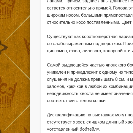
лапами. Причем, задние лапы длиннее пер
остается относительно прямой. Голова э
широким носом, большими прямопоставл
относительно косо поставленными. Цвет 
Существуют как короткошерстная вариац
со слабовыраженным подшерстком. Призн
циннамон, фавн, лилового, колорпойнт и 
Самой выдающейся частью японского бобт
уникален и принадлежит к одному из тип
опушения не должна превышать 8 см. и м
заломов, крючков в любой их комбинаци
неподвижность хвоста не имеет значения
соответствии с телом кошки.
Дисквалификацию на выставках могут по
отсутствует хвост, слишком длинный хво
«отставленный бобтейл».