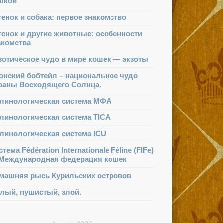
шкой
тенок и собака: первое знакомство
тенок и другие животные: особенности
акомства
зотическое чудо в мире кошек — экзоты
онский бобтейл – национальное чудо
раны Восходящего Солнца.
линологическая система МФА
линологическая система TICA
линологическая система ICU
тема Fédération Internationale Féline (FIFe)
Международная федерация кошек
машняя рысь Курильских островов
лый, пушистый, злой.