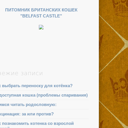
ПИТОМНИК БРИТАНСКИХ КОШЕК
"BELFAST CASTLE"
вежие записи
к выбрать переноску для котёнка?
доступная кошка (проблемы спаривания)
имся читать родословную:
кцинация: за или против?
к познакомить котенка со взрослой