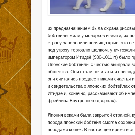
их предназначением была охрана рисовы
бобтейлы жили у монархов и знати, их п
страну заполонили полчища крыс, что не
под угрозу торговлю шелком, уничтожали
императором Итидзё (980-1011 гг) было 
Японские бобтейлы с честью выиграли в
общества. Они стали почитаться повсюду
они считались предвестниками счастья 
и свидетельства о японских бобтейлах о
Итидзё и, конечно, рассказывают об им
фрейлина Внутреннего дворца»).
Япония веками была закрытой страной, к
порода японский бобтейл смогла сохрани
породами кошек. В настоящее время все