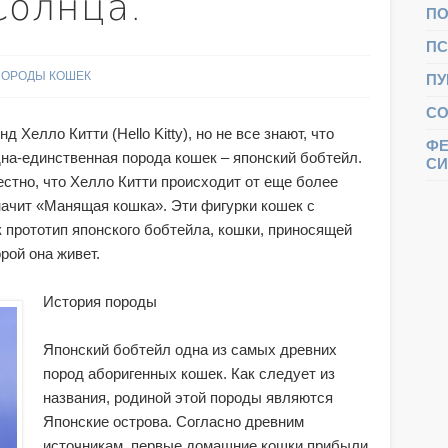
Солнца.
ПО
ПС
ПОРОДЫ КОШЕК
ПУ
СО
Хелло Китти (Hello Kitty), но не все знают, что
ФЕ
на-единственная порода кошек – японский бобтейл.
С
стно, что Хелло Китти происходит от еще более
начит «Манящая кошка». Эти фигурки кошек с
 прототип японского бобтейла, кошки, приносящей
орой она живет.
История породы
Японский бобтейл одна из самых древних
пород аборигенных кошек. Как следует из
названия, родиной этой породы являются
Японские острова. Согласно древним
источникам, первые домашние кошки прибыли