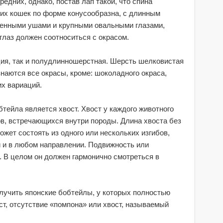
едних, однако, постав лап такой, что спина
тих кошек по форме конусообразна, с длинным
енными ушами и крупными овальными глазами,
глаз должен соотноситься с окрасом.
ия, так и полудлинношерстная. Шерсть шелковистая
аются все окрасы, кроме: шоколадного окраса,
их вариаций.
ейла является хвост. Хвост у каждого животного
ов, встречающихся внутри породы. Длина хвоста без
ожет состоять из одного или нескольких изгибов,
и и в любом направлении. Подвижность или
. В целом он должен гармонично смотреться в
лучить японские бобтейлы, у которых полностью
ст, отсутствие «помпона» или хвост, называемый