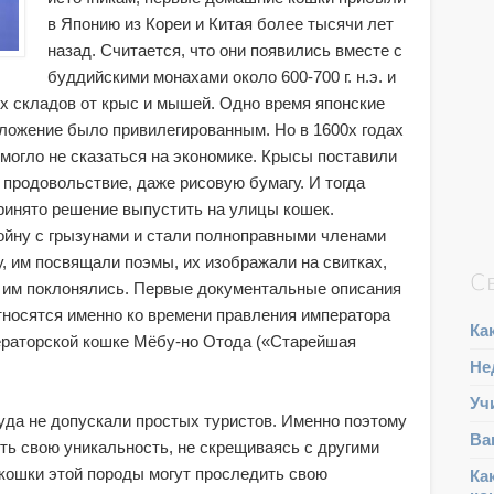
в Японию из Кореи и Китая более тысячи лет
назад. Считается, что они появились вместе с
буддийскими монахами около 600-700 г. н.э. и
х складов от крыс и мышей. Одно время японские
оложение было привилегированным. Но в 1600х годах
 могло не сказаться на экономике. Крысы поставили
 продовольствие, даже рисовую бумагу. И тогда
принято решение выпустить на улицы кошек.
ойну с грызунами и стали полноправными членами
, им посвящали поэмы, их изображали на свитках,
С
и им поклонялись. Первые документальные описания
тносятся именно ко времени правления императора
Ка
ператорской кошке Мёбу-но Отода («Старейшая
Не
Уч
уда не допускали простых туристов. Именно поэтому
Ва
ть свою уникальность, не скрещиваясь с другими
 кошки этой породы могут проследить свою
Ка