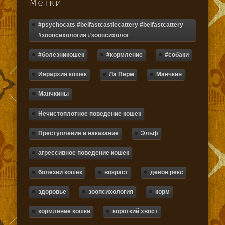
Метки
#psychocats #belfastcastlecattery #belfastcattery
#зоопсихология #зоопсихолог
#болезникошек
#кормление
#собаки
Иерархия кошек
Ла Перм
Манчкин
Манчкины
Нечистоплотное поведение кошек
Преступление и наказание
Эльф
агрессивное поведение кошек
болезни кошек
возраст
девон рекс
здоровье
зоопсихология
корм
кормление кошки
короткий хвост