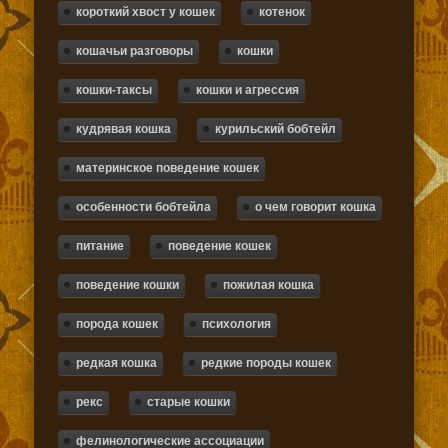
короткий хвост у кошек
котенок
кошачьи разговоры
кошки
кошки-таксы
кошки и агрессия
кудрявая кошка
курильский бобтейл
материнское поведение кошек
особенности бобтейла
о чем говорит кошка
питание
поведение кошек
поведение кошки
пожилая кошка
порода кошек
психология
редкая кошка
редкие породы кошек
рекс
старые кошки
фелинологические ассоциации