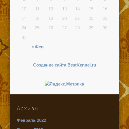
10
11
12
13
14
15
16
17
18
19
20
21
22
23
24
25
26
27
28
29
30
31
« Фев
Создание сайта BestKennel.ru
Архивы
Февраль 2022