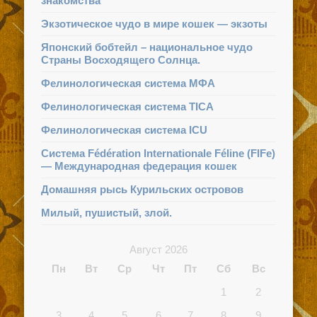
знакомства
Экзотическое чудо в мире кошек — экзоты
Японский бобтейл – национальное чудо
Страны Восходящего Солнца.
Фелинологическая система МФА
Фелинологическая система TICA
Фелинологическая система ICU
Система Fédération Internationale Féline (FIFe)
— Международная федерация кошек
Домашняя рысь Курильских островов
Милый, пушистый, злой.
Август 2026
Пн
Вт
Ср
Чт
Пт
Сб
Вс
1
2
3
4
5
6
7
8
9