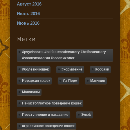
Август 2016
Июль 2016
Июнь 2016
Метки
#psychocats #belfastcastlecattery #belfastcattery
#зоопсихология #зоопсихолог
#болезникошек
#кормление
#собаки
Иерархия кошек
Ла Перм
Манчкин
Манчкины
Нечистоплотное поведение кошек
Преступление и наказание
Эльф
агрессивное поведение кошек