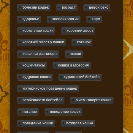
болезни кошек
возраст
девон рекс
здоровье
зоопсихология
корм
кормление кошки
короткий хвост
короткий хвост у кошек
котенок
кошачьи разговоры
кошки
кошки-таксы
кошки и агрессия
кудрявая кошка
курильский бобтейл
материнское поведение кошек
особенности бобтейла
о чем говорит кошка
питание
поведение кошек
поведение кошки
пожилая кошка