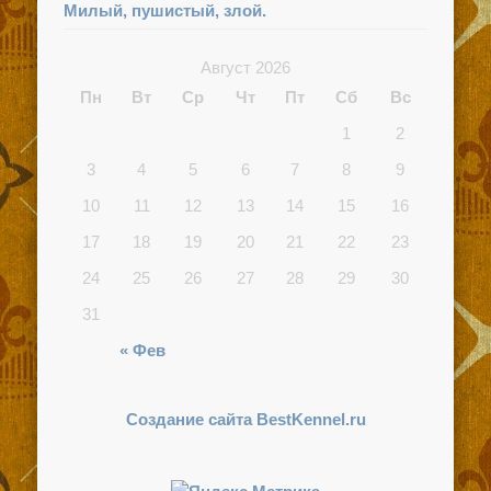
Милый, пушистый, злой.
Август 2026
Пн
Вт
Ср
Чт
Пт
Сб
Вс
1
2
3
4
5
6
7
8
9
10
11
12
13
14
15
16
17
18
19
20
21
22
23
24
25
26
27
28
29
30
31
« Фев
Создание сайта BestKennel.ru