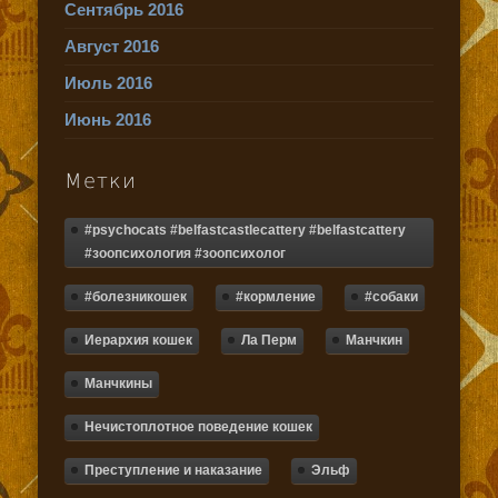
Сентябрь 2016
Август 2016
Июль 2016
Июнь 2016
Метки
#psychocats #belfastcastlecattery #belfastcattery
#зоопсихология #зоопсихолог
#болезникошек
#кормление
#собаки
Иерархия кошек
Ла Перм
Манчкин
Манчкины
Нечистоплотное поведение кошек
Преступление и наказание
Эльф