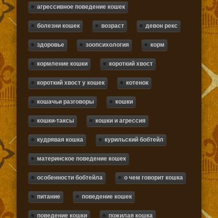
агрессивное поведение кошек
болезни кошек
возраст
девон рекс
здоровье
зоопсихология
корм
кормление кошки
короткий хвост
короткий хвост у кошек
котенок
кошачьи разговоры
кошки
кошки-таксы
кошки и агрессия
кудрявая кошка
курильский бобтейл
материнское поведение кошек
особенности бобтейла
о чем говорит кошка
питание
поведение кошек
поведение кошки
пожилая кошка