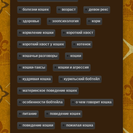
болезни кошек
возраст
девон рекс
здоровье
зоопсихология
корм
кормление кошки
короткий хвост
короткий хвост у кошек
котенок
кошачьи разговоры
кошки
кошки-таксы
кошки и агрессия
кудрявая кошка
курильский бобтейл
материнское поведение кошек
особенности бобтейла
о чем говорит кошка
питание
поведение кошек
поведение кошки
пожилая кошка