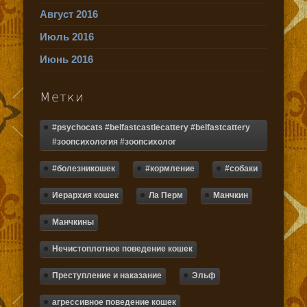
Август 2016
Июль 2016
Июнь 2016
Метки
#psychocats #belfastcastlecattery #belfastcattery
#зоопсихология #зоопсихолог
#болезникошек
#кормление
#собаки
Иерархия кошек
Ла Перм
Манчкин
Манчкины
Нечистоплотное поведение кошек
Преступление и наказание
Эльф
агрессивное поведение кошек