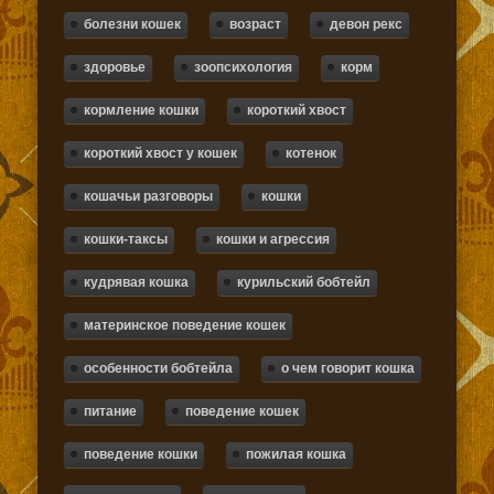
болезни кошек
возраст
девон рекс
здоровье
зоопсихология
корм
кормление кошки
короткий хвост
короткий хвост у кошек
котенок
кошачьи разговоры
кошки
кошки-таксы
кошки и агрессия
кудрявая кошка
курильский бобтейл
материнское поведение кошек
особенности бобтейла
о чем говорит кошка
питание
поведение кошек
поведение кошки
пожилая кошка