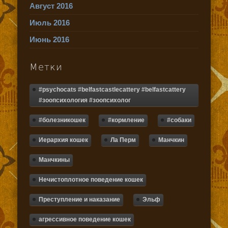
Август 2016
Июль 2016
Июнь 2016
Метки
#psychocats #belfastcastlecattery #belfastcattery
#зоопсихология #зоопсихолог
#болезникошек
#кормление
#собаки
Иерархия кошек
Ла Перм
Манчкин
Манчкины
Нечистоплотное поведение кошек
Преступление и наказание
Эльф
агрессивное поведение кошек