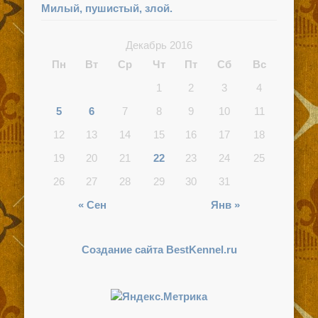
Милый, пушистый, злой.
Декабрь 2016
Пн
Вт
Ср
Чт
Пт
Сб
Вс
1
2
3
4
5
6
7
8
9
10
11
12
13
14
15
16
17
18
19
20
21
22
23
24
25
26
27
28
29
30
31
« Сен
Янв »
Создание сайта BestKennel.ru