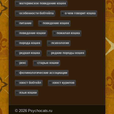
материнское поведение кошек
особенности бобтейла
о чем говорит кошка
питание
поведение кошек
поведение кошки
пожилая кошка
порода кошек
психология
редкая кошка
редкие породы кошек
рекс
старые кошки
фелинологические ассоциации
хвост бобтейл
хвост курилов
язык кошки
© 2026 Psychocats.ru