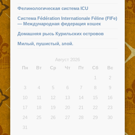
Фелинологическая система ICU
Система Fédération Internationale Féline (FIFe)
— Международная федерация кошек
Домашняя рысь Курильских островов
Милый, пушистый, злой.
Август 2026
Пн
Вт
Ср
Чт
Пт
Сб
Вс
1
2
3
4
5
6
7
8
9
10
11
12
13
14
15
16
17
18
19
20
21
22
23
24
25
26
27
28
29
30
31