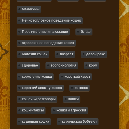
Манчкины
Нечистоплотное поведение кошек
Преступление и наказание
Эльф
агрессивное поведение кошек
болезни кошек
возраст
девон рекс
здоровье
зоопсихология
корм
кормление кошки
короткий хвост
короткий хвост у кошек
котенок
кошачьи разговоры
кошки
кошки-таксы
кошки и агрессия
кудрявая кошка
курильский бобтейл